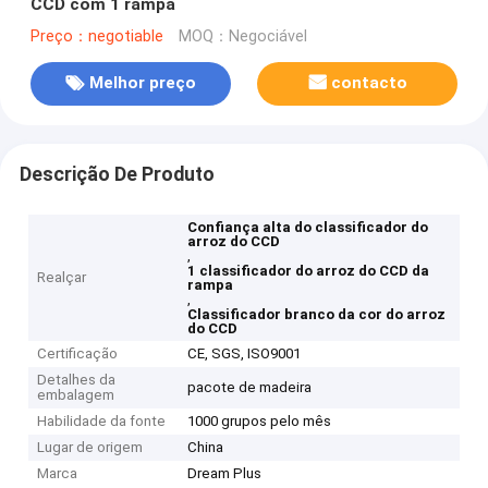
CCD com 1 rampa
Preço：negotiable
MOQ：Negociável
Melhor preço
contacto
Descrição De Produto
Confiança alta do classificador do
arroz do CCD
,
1 classificador do arroz do CCD da
Realçar
rampa
,
Classificador branco da cor do arroz
do CCD
Certificação
CE, SGS, ISO9001
Detalhes da
pacote de madeira
embalagem
Habilidade da fonte
1000 grupos pelo mês
Lugar de origem
China
Marca
Dream Plus