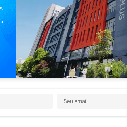
a,
da