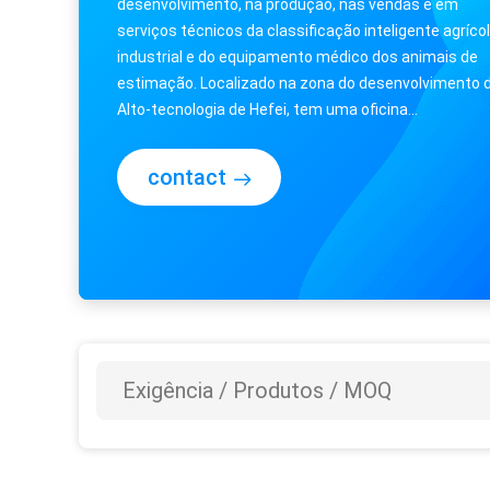
desenvolvimento, na produção, nas vendas e em
serviços técnicos da classificação inteligente agrícol
industrial e do equipamento médico dos animais de
estimação. Localizado na zona do desenvolvimento 
Alto-tecnologia de Hefei, tem uma oficina
estandardizada moderna da produção de 15.000 ...
contact