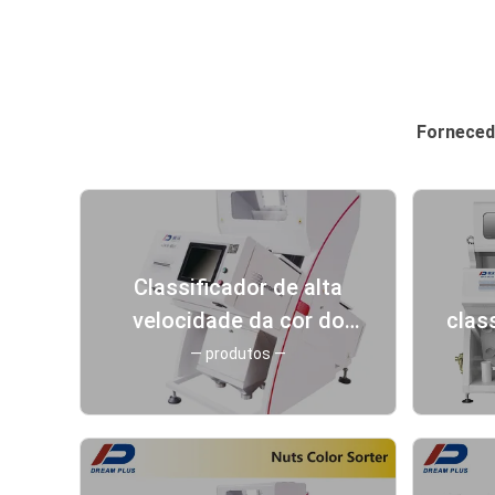
Fornecedo
Classificador de alta
velocidade da cor do
clas
arroz do CCD com 1
da 
— produtos —
rampa