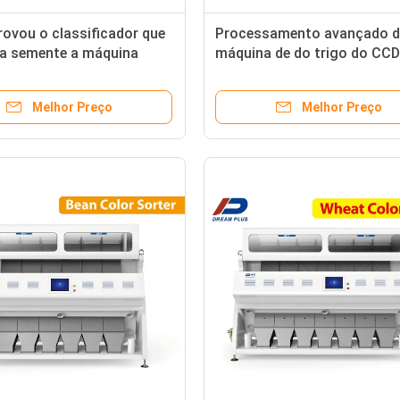
rovou o classificador que
Processamento avançado 
da semente a máquina
máquina de do trigo do CCD
o corpo estranho
RGB de 5400 pixéis micro
Melhor Preço
Melhor Preço