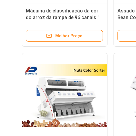
Máquina de classificação da cor
Assado e
do arroz da rampa de 96 canais 1
Bean Col
com câmera do RGB
Prematu
Melhor Preço