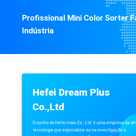
Profissional Mini Color Sorter 
Indústria
Hefei Dream Plus
Co.,Ltd
O sonho de Hefei mais Co., Ltd. é uma empresa da alt
tecnologia que especializa-se na investigação e