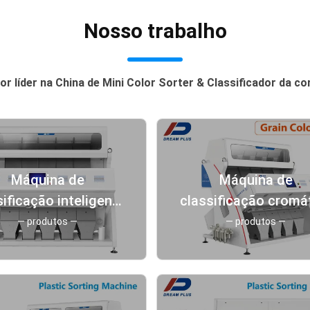
Nosso trabalho
r líder na China de Mini Color Sorter & Classificador da co
Máquina de
Máquina de
sificação inteligente
classificação cromá
cor do arroz do CCD
da cor da grão
— produtos —
— produtos —