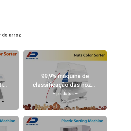
r do arroz
99,9% máquina de
tica
classificação das nozes
da precisão
— produtos —