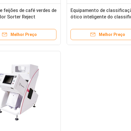
 feijões de café verdes de
Equipamento de classificaç
or Sorter Reject
ótico inteligente do classif
re do café
da cor do trigo de 7 rampas
Melhor Preço
Melhor Preço