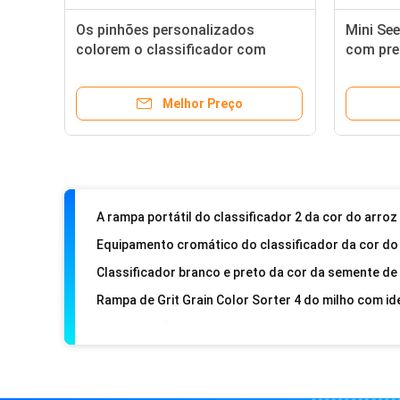
Os pinhões personalizados
Mini Se
colorem o classificador com
com pre
precisão 99,9%
alta
Melhor Preço